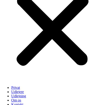
Privat
Udlejere
Udlejning
Om os
Kontakt