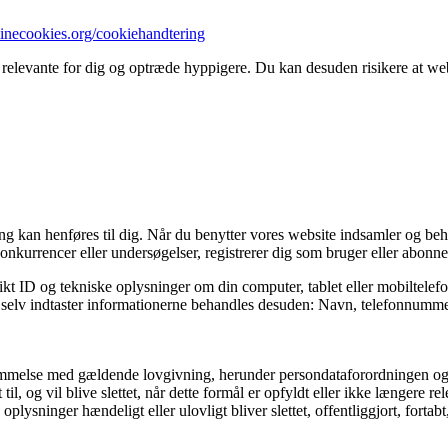
minecookies.org/cookiehandtering
 relevante for dig og optræde hyppigere. Du kan desuden risikere at webs
fang kan henføres til dig. Når du benytter vores website indsamler og be
onkurrencer eller undersøgelser, registrerer dig som bruger eller abonnen
kt ID og tekniske oplysninger om din computer, tablet eller mobiltelefo
og selv indtaster informationerne behandles desuden: Navn, telefonnummer
stemmelse med gældende lovgivning, herunder persondataforordningen og
il, og vil blive slettet, når dette formål er opfyldt eller ikke længere rel
e oplysninger hændeligt eller ulovligt bliver slettet, offentliggjort, fo