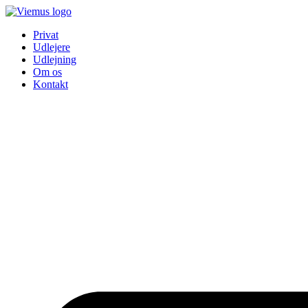
Videre
til
Privat
indhold
Udlejere
Udlejning
Om os
Kontakt