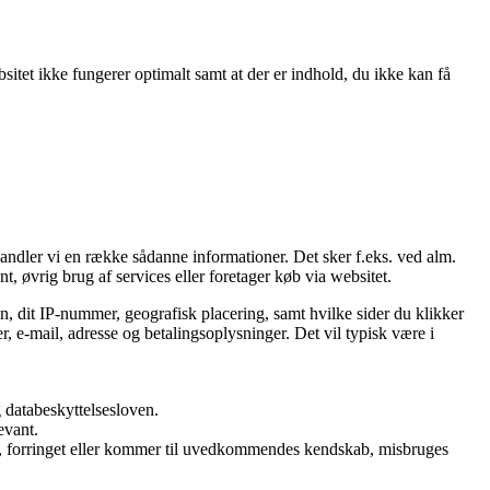
itet ikke fungerer optimalt samt at der er indhold, du ikke kan få
handler vi en række sådanne informationer. Det sker f.eks. ved alm.
t, øvrig brug af services eller foretager køb via websitet.
n, dit IP-nummer, geografisk placering, samt hvilke sider du klikker
, e-mail, adresse og betalingsoplysninger. Det vil typisk være i
 databeskyttelsesloven.
evant.
rtabt, forringet eller kommer til uvedkommendes kendskab, misbruges